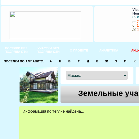
Vict
Нов
65 
от
7
от
1
до
1
ПОСЕЛКИ БЕЗ
УЧАСТКИ БЕЗ
О ПРОЕКТЕ
АНАЛИТИКА
АКЦ
ПОДРЯДА
ПОДРЯДА
(784)
(220)
ПОСЕЛКИ ПО АЛФАВИТУ:
А
Б
В
Г
Д
Е
Ж
З
И
К
Земельные учас
Информация по тегу не найдена...