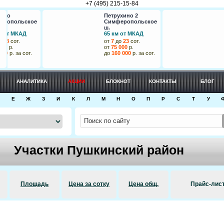
+7 (495) 215-15-84
о
Петрухино 2
Ра
польское
Симферопольское
Но
ш.
95
т МКАД
65 км от МКАД
от
8
сот.
от
7
до
23
сот.
от
р.
от
75 000
р.
до
р. за сот.
до
160 000
р. за сот.
АНАЛИТИКА
АКЦИИ
БЛОКНОТ
КОНТАКТЫ
БЛОГ
Е
Ж
З
И
К
Л
М
Н
О
П
Р
С
Т
У
Участки Пушкинский район
Площадь
Цена за сотку
Цена общ.
Прайс-лис