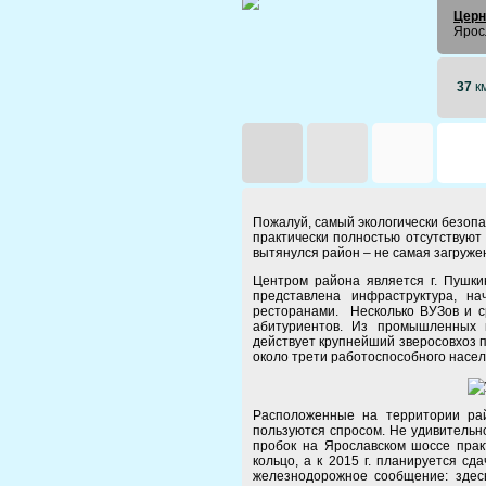
Церн
Ярос
37
к
Пожалуй, самый экологически безопа
практически полностью отсутствую
вытянулся район – не самая загруже
Центром района является г. Пушки
представлена инфраструктура, н
ресторанами. Несколько ВУЗов и с
абитуриентов. Из промышленных 
действует крупнейший зверосовхоз п
около трети работоспособного насел
Расположенные на территории ра
пользуются спросом. Не удивительн
пробок на Ярославском шоссе прак
кольцо, а к 2015 г. планируется с
железнодорожное сообщение: здесь