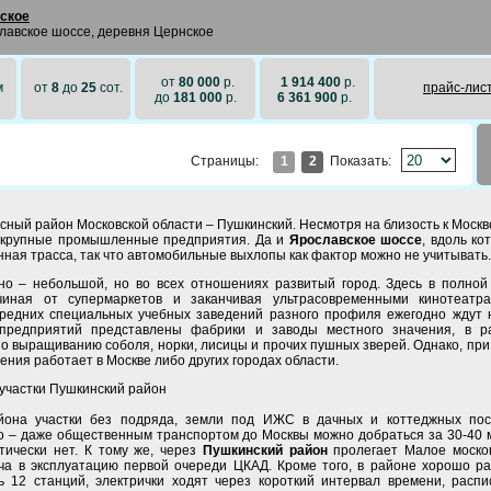
ское
лавское шоссе, деревня Цернское
от
80 000
р.
1 914 400
р.
м
от
8
до
25
сот.
прайc-лис
до
181 000
р.
6 361 900
р.
1
2
Показать:
Страницы:
сный район Московской области – Пушкинский. Несмотря на близость к Москв
т крупные промышленные предприятия. Да и
Ярославское шоссе
, вдоль ко
нная трасса, так что автомобильные выхлопы как фактор можно не учитывать
но – небольшой, но во всех отношениях развитый город. Здесь в полной
ачиная от супермаркетов и заканчивая ультрасовременными кинотеатр
редних специальных учебных заведений разного профиля ежегодно ждут 
предприятий представлены фабрики и заводы местного значения, в р
о выращиванию соболя, норки, лисицы и прочих пушных зверей. Однако, при
ения работает в Москве либо других городах области.
йона участки без подряда, земли под ИЖС в дачных и коттеджных пос
о – даже общественным транспортом до Москвы можно добраться за 30-40 м
тически нет. К тому же, через
Пушкинский район
пролегает Малое моско
дача в эксплуатацию первой очереди ЦКАД. Кроме того, в районе хорошо р
 12 станций, электрички ходят через короткий интервал времени, распи