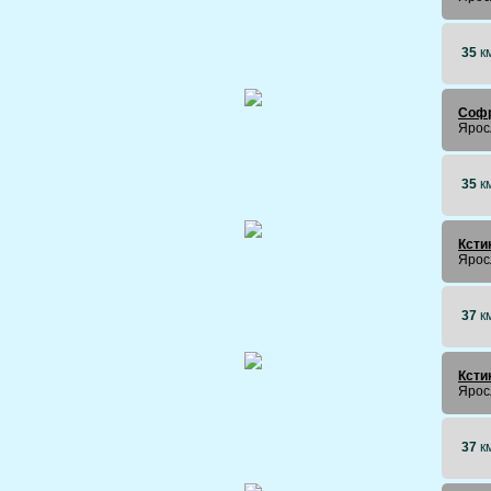
35
к
Софр
Ярос
35
к
Ксти
Ярос
37
к
Ксти
Ярос
37
к