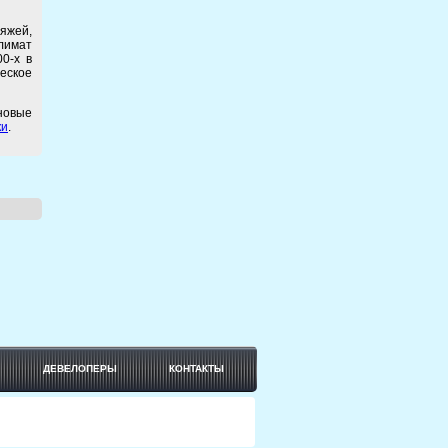
ляжей,
климат
0-х в
еское
 новые
ки
.
ДЕВЕЛОПЕРЫ
КОНТАКТЫ