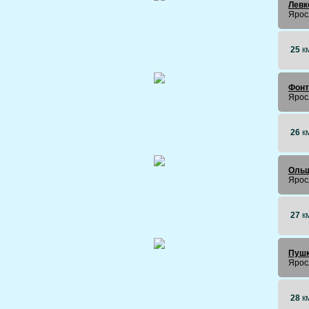
Левк
Ярос
25
к
Фонт
Ярос
26
к
Оль
Ярос
27
к
Пушк
Ярос
28
к