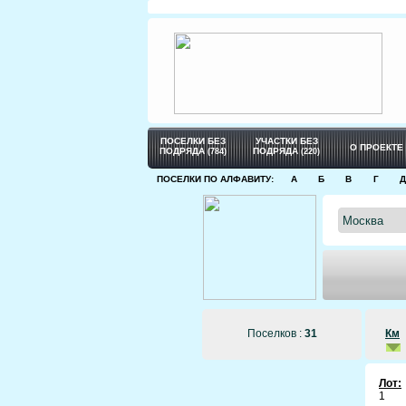
Марфин
Симферо
ш.
120 км о
от
8
до
1
от
45 000
до
50 000
ПОСЕЛКИ БЕЗ
УЧАСТКИ БЕЗ
О ПРОЕКТЕ
ПОДРЯДА
ПОДРЯДА
(784)
(220)
ПОСЕЛКИ ПО АЛФАВИТУ:
А
Б
В
Г
Д
Поселков :
31
Км
Лот:
1