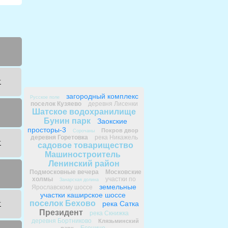
т
загородный комплекс
Русское поле
поселок Кузяево
деревня Лисенки
Шатское водохранилище
Бунин парк
Заокские
просторы-3
Покров двор
Сорочаны
деревня Горетовка
река Никажель
т
садовое товарищество
Машиностроитель
Ленинский район
Подмосковные вечера
Московские
холмы
участки по
Занарская долина
земельные
Ярославскому шоссе
участки каширское шоссе
поселок Бехово
река Сатка
т
Президент
река Скнижка
деревня Бортниково
Клязьминский