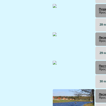
Пушк
Ярос
28
к
Лесн
Ярос
29
к
Пест
Ярос
30
к
Лесн
Ярос