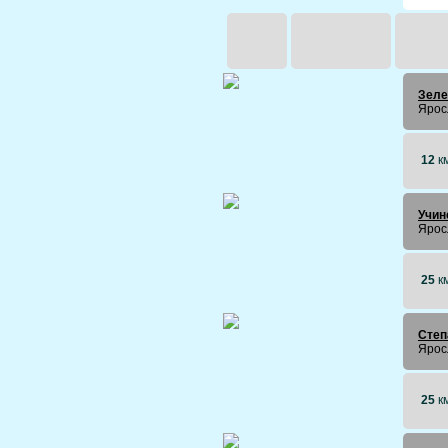
Зеле
Ярос
12
к
Учин
Ярос
25
к
Степ
Ярос
25
к