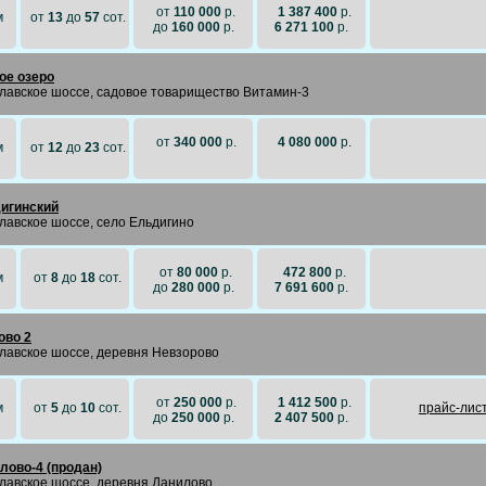
от
110 000
р.
1 387 400
р.
м
от
13
до
57
сот.
до
160 000
р.
6 271 100
р.
ое озеро
лавское шоссе, садовое товарищество Витамин-3
от
340 000
р.
4 080 000
р.
м
от
12
до
23
сот.
игинский
лавское шоссе, село Ельдигино
от
80 000
р.
472 800
р.
м
от
8
до
18
сот.
до
280 000
р.
7 691 600
р.
ово 2
лавское шоссе, деревня Невзорово
от
250 000
р.
1 412 500
р.
м
от
5
до
10
сот.
прайc-лис
до
250 000
р.
2 407 500
р.
лово-4 (продан)
лавское шоссе, деревня Данилово