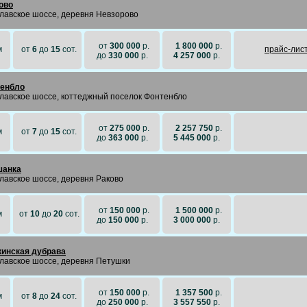
ово
лавское шоссе, деревня Невзорово
от
300 000
р.
1 800 000
р.
м
от
6
до
15
сот.
прайc-лис
до
330 000
р.
4 257 000
р.
енбло
лавское шоссе, коттеджный поселок Фонтенбло
от
275 000
р.
2 257 750
р.
м
от
7
до
15
сот.
до
363 000
р.
5 445 000
р.
шанка
лавское шоссе, деревня Раково
от
150 000
р.
1 500 000
р.
м
от
10
до
20
сот.
до
150 000
р.
3 000 000
р.
инская дубрава
лавское шоссе, деревня Петушки
от
150 000
р.
1 357 500
р.
м
от
8
до
24
сот.
до
250 000
р.
3 557 550
р.