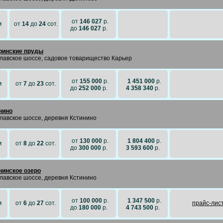
от
146 027
р.
м
от
14
до
24
сот.
до
146 027
р.
инские пруды
лавское шоссе, садовое товарищество Карьер
от
155 000
р.
1 451 000
р.
м
от
7
до
23
сот.
до
252 000
р.
4 358 340
р.
нино
лавское шоссе, деревня Кстинино
от
130 000
р.
1 804 400
р.
м
от
8
до
22
сот.
до
300 000
р.
3 593 600
р.
нинское озеро
лавское шоссе, деревня Кстинино
от
100 000
р.
1 347 500
р.
м
от
6
до
27
сот.
прайc-лис
до
180 000
р.
4 743 500
р.