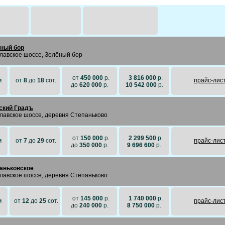
ный бор
лавское шоссе, Зелёный бор
от
450 000
р.
3 816 000
р.
м
от
8
до
18
сот.
прайc-лис
до
620 000
р.
10 542 000
р.
ский Градъ
лавское шоссе, деревня Степаньково
от
150 000
р.
2 299 500
р.
м
от
7
до
29
сот.
прайc-лис
до
350 000
р.
9 696 600
р.
аньковское
лавское шоссе, деревня Степаньково
от
145 000
р.
1 740 000
р.
м
от
12
до
25
сот.
прайc-лис
до
240 000
р.
8 750 000
р.