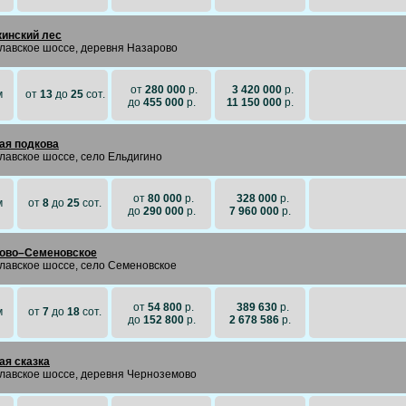
инский лес
лавское шоссе, деревня Назарово
от
280 000
р.
3 420 000
р.
м
от
13
до
25
сот.
до
455 000
р.
11 150 000
р.
ая подкова
лавское шоссе, село Ельдигино
от
80 000
р.
328 000
р.
м
от
8
до
25
сот.
до
290 000
р.
7 960 000
р.
ово–Семеновское
лавское шоссе, село Семеновское
от
54 800
р.
389 630
р.
м
от
7
до
18
сот.
до
152 800
р.
2 678 586
р.
ая сказка
лавское шоссе, деревня Черноземово