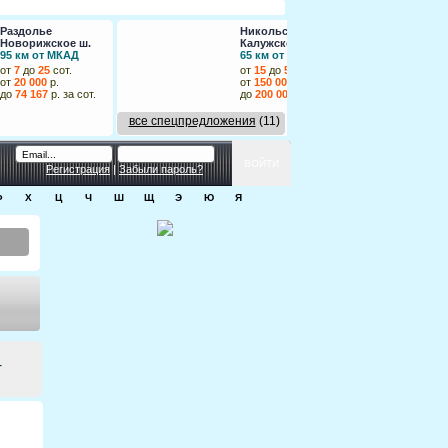
здолье
Никольские хутора
ворижское ш.
Калужское ш.
 км от МКАД
65 км от МКАД
7
до
25
сот.
от
15
до
55
сот.
20 000
р.
от
150 000
р.
74 167
р. за сот.
до
200 000
р. за сот.
все спецпредложения
(11)
Регистрация
|
Забыли пароль?
Ф
Х
Ц
Ч
Ш
Щ
Э
Ю
Я
т