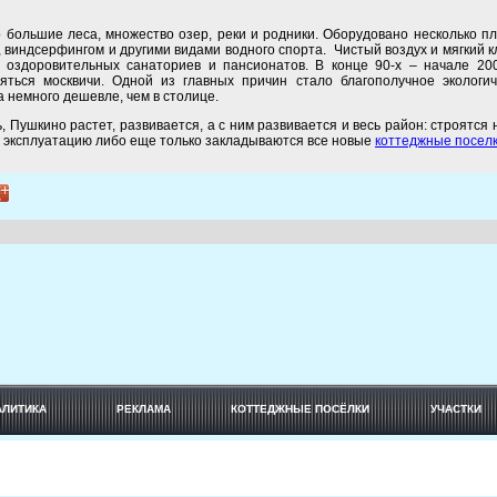
 большие леса, множество озер, реки и родники. Оборудовано несколько п
, виндсерфингом и другими видами водного спорта. Чистый воздух и мягкий 
о оздоровительных санаториев и пансионатов. В конце 90-х – начале 200
ться москвичи. Одной из главных причин стало благополучное экологич
а немного дешевле, чем в столице.
, Пушкино растет, развивается, а с ним развивается и весь район: строятся
в эксплуатацию либо еще только закладываются все новые
коттеджные посел
АЛИТИКА
РЕКЛАМА
КОТТЕДЖНЫЕ ПОСЁЛКИ
УЧАСТКИ