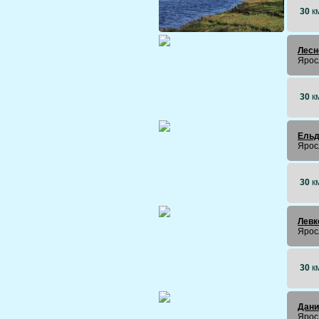
30
к
Лесн
Ярос
30
к
Ельд
Ярос
30
к
Левк
Ярос
30
к
Дани
Ярос