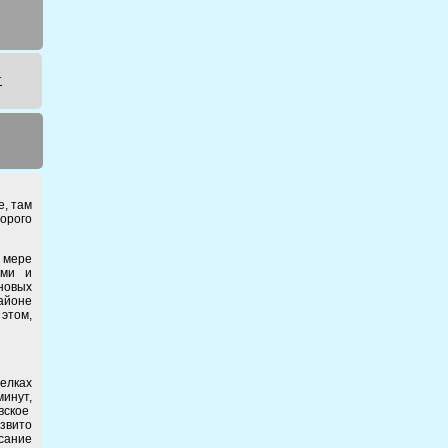
т
е, там
торого
.
 мере
ами и
новых
айоне
 этом,
елках
инут,
вское
азвито
сание