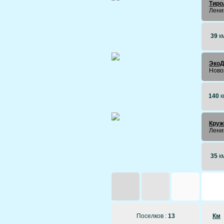
Тиро
Лени
39
к
ЭкоД
Ново
140
к
Круж
Лени
35
к
Поселков :
13
Км