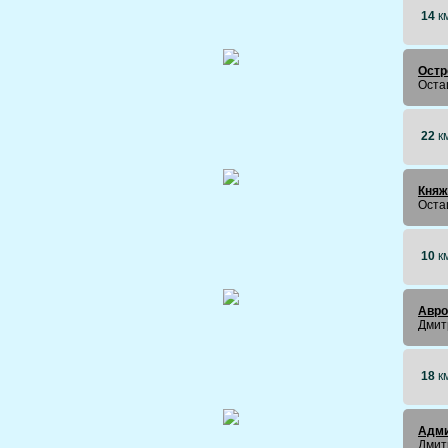
14
к
Остр
Оста
22
к
Княж
Оста
10
к
Авро
Дмит
18
к
Адм
Дмит