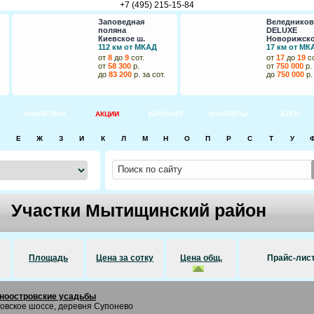
+7 (495) 215-15-84
Заповедная
Веледнико
поляна
DELUXE
Киевское ш.
Новорижско
112 км от МКАД
17 км от МК
от
8
до
9
сот.
от
17
до
19
со
от
58 300
р.
от
750 000
р.
до
83 200
р. за сот.
до
750 000
р.
АНАЛИТИКА
АКЦИИ
БЛОКНОТ
КОНТАКТЫ
БЛОГ
Е
Ж
З
И
К
Л
М
Н
О
П
Р
С
Т
У
Участки Мытищинский район
Площадь
Цена за сотку
Цена общ.
Прайс-лис
ноостровские усадьбы
овское шоссе, деревня Супонево