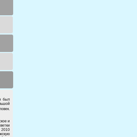
н был
льшой
ловек.
ское и
ветки
 2010
жскую