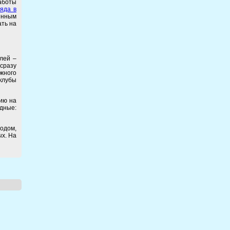
работы
ряда в
енным
ать на
лей –
сразу
яжного
-клубы
ию на
одные:
одом,
ых. На