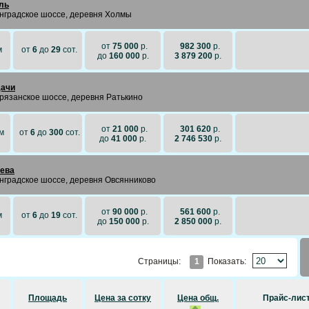
ль
нградское шоссе, деревня Холмы
от
75 000
р.
982 300
р.
м
от
6
до
29
сот.
до
160 000
р.
3 879 200
р.
ачи
рязанское шоссе, деревня Ратькино
от
21 000
р.
301 620
р.
м
от
6
до
300
сот.
до
41 000
р.
2 746 530
р.
ева
нградское шоссе, деревня Овсянниково
от
90 000
р.
561 600
р.
м
от
6
до
19
сот.
до
150 000
р.
2 850 000
р.
1
Показать:
Страницы:
Площадь
Цена за сотку
Цена общ.
Прайс-лис