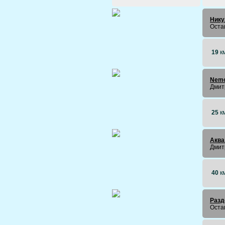
Нику
Оста
19
к
Nem
Дмит
25
к
Аква
Дмит
40
к
Разд
Оста