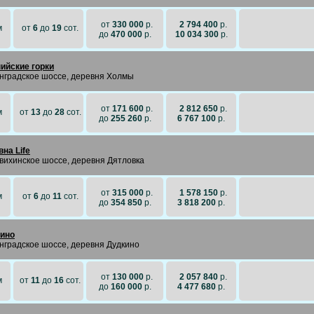
от
330 000
р.
2 794 400
р.
м
от
6
до
19
сот.
до
470 000
р.
10 034 300
р.
ийские горки
нградское шоссе, деревня Холмы
от
171 600
р.
2 812 650
р.
м
от
13
до
28
сот.
до
255 260
р.
6 767 100
р.
вна Life
вихинское шоссе, деревня Дятловка
от
315 000
р.
1 578 150
р.
м
от
6
до
11
сот.
до
354 850
р.
3 818 200
р.
ино
нградское шоссе, деревня Дудкино
от
130 000
р.
2 057 840
р.
м
от
11
до
16
сот.
до
160 000
р.
4 477 680
р.