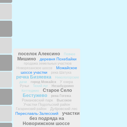
поселок Алексино
Певчее
Мишино
деревня Похебайки
продажа земельных участков
Можайское
Новорязанское шоссе
шоссе участки
река Шатуха
речка Бизяевка
Никологорские
У озера
дачи
город Можайск
Ручьи
Тихий луг
Незабудкино
Старое Село
Коттеджио
Бестужево
река Гогежа
Романовский парк
Высокое
Участки Подольский район
Дубровский лес
Гагаринский район
участки
Переславль-Залесский
без подряда на
Новорижском шоссе