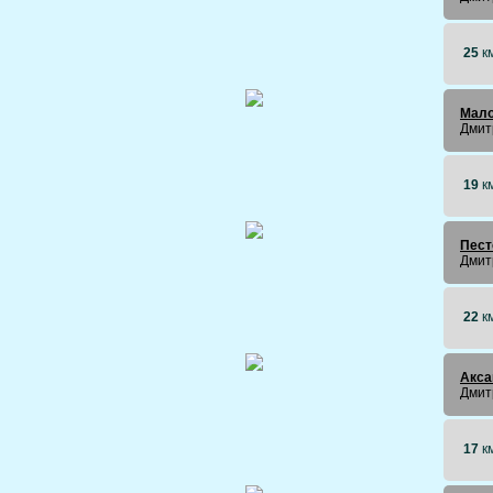
25
к
Мало
Дмит
19
к
Пест
Дмит
22
к
Акса
Дмит
17
к