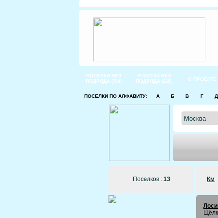
ПОСЕЛКИ БЕЗ
УЧАСТКИ БЕЗ
О ПРОЕКТЕ
ПОДРЯДА
ПОДРЯДА
(784)
(220)
ПОСЕЛКИ ПО АЛФАВИТУ:
А
Б
В
Г
Д
Поселков :
13
Км
Лоси
Щёлк