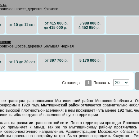
ста
ровское шоссе, деревня Крюково
от
415 000
р.
3 988 000
р.
м
от
10
до
11
сот.
до
415 000
р.
4 452 950
р.
нское
ровское шоссе, деревня Большая Черная
от
397 700
р.
5 170 000
р.
м
от
13
до
20
сот.
1
Показать:
Страницы:
к ее границам, расположился Мытищинский район Московской области. О
 реформы в 1929 году.
Мытищинский район
отличается сравнительно небо
ьно высокой плотностью населения: в нем проживает чуть менее 192 тыс. че
ищи, наиболее крупный населенный пункт территории.
залась на развитии транспортной сети. По его территории проходят Ярослав
тную примыкает к МКАД. Так же по Мытищинскому району протянулись 
и северо-восточного направления. Администрацией Московской области в
ботки проекта на постройку метро. Было решено продлить Калужско - Ри