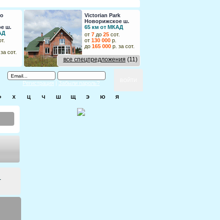
во
Victorian Park
Новор
Новорижское ш.
Новор
е ш.
65 км от МКАД
74 км
АД
от
7
до
25
сот.
от
10
д
т.
от
130 000
р.
от
135
до
165 000
р. за сот.
до
175
 за сот.
все спецпредложения
(11)
Регистрация
|
Забыли пароль?
Ф
Х
Ц
Ч
Ш
Щ
Э
Ю
Я
т