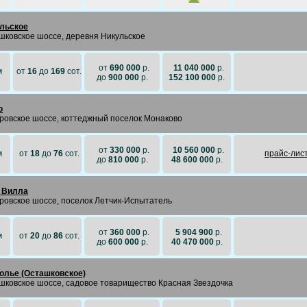
льское
шковское шоссе, деревня Никульское
от
690 000
р.
11 040 000
р.
м
от
16
до
169
сот.
до
900 000
р.
152 100 000
р.
o
ровское шоссе, коттеджный поселок Монаково
от
330 000
р.
10 560 000
р.
м
от
18
до
76
сот.
прайc-лис
до
810 000
р.
48 600 000
р.
 Вилла
ровское шоссе, поселок Летчик-Испытатель
от
360 000
р.
5 904 900
р.
м
от
20
до
86
сот.
до
600 000
р.
40 470 000
р.
олье (Осташковское)
шковское шоссе, садовое товарищество Красная Звездочка