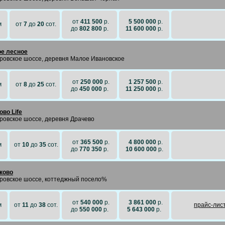
от
411 500
р.
5 500 000
р.
м
от
7
до
20
сот.
до
802 800
р.
11 600 000
р.
е лесное
ровское шоссе, деревня Малое Ивановское
от
250 000
р.
1 257 500
р.
м
от
8
до
25
сот.
до
450 000
р.
11 250 000
р.
ово Life
ровское шоссе, деревня Драчево
от
365 500
р.
4 800 000
р.
м
от
10
до
35
сот.
до
770 350
р.
10 600 000
р.
ково
ровское шоссе, коттеджный посело%
от
540 000
р.
3 861 000
р.
м
от
11
до
38
сот.
прайc-лис
до
550 000
р.
5 643 000
р.