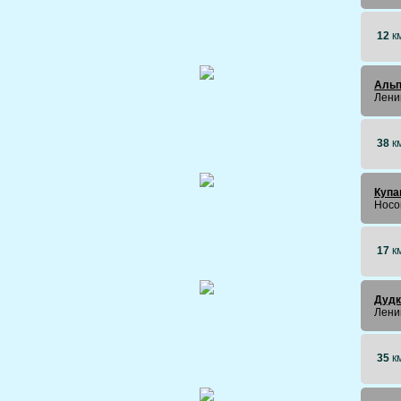
12
к
Альп
Лени
38
к
Купа
Носо
17
к
Дудк
Лени
35
к