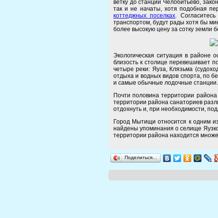
ветку до станции Челобитьево, зако
так и не начаты, хотя подобная пе
коттеджных поселках
. Согласитес
транспортом, будут рады хотя бы ми
более высокую цену за сотку земли б
Экологическая ситуация в районе о
близость к столице перевешивает п
четыре реки: Яуза, Клязьма (судох
отдыха и водных видов спорта, по б
и самые обычные лодочные станции.
Почти половина территории района 
территории района санаториев разли
отдохнуть и, при необходимости, под
Город Мытищи относится к одним из
найдены упоминания о селище Яузко
территории района находится множес
Поделиться…