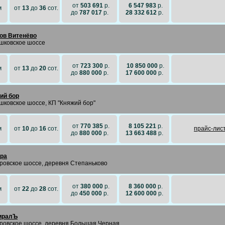
от
503 691
р.
6 547 983
р.
м
от
13
до
36
сот.
до
787 017
р.
28 332 612
р.
ов Витенёво
шковское шоссе
от
723 300
р.
10 850 000
р.
м
от
13
до
20
сот.
до
880 000
р.
17 600 000
р.
ий бор
шковское шоссе, КП "Княжий бор"
от
770 385
р.
8 105 221
р.
м
от
10
до
16
сот.
прайc-лис
до
880 000
р.
13 663 488
р.
ра
ровское шоссе, деревня Степаньково
от
380 000
р.
8 360 000
р.
м
от
22
до
28
сот.
до
450 000
р.
12 600 000
р.
иралЪ
ровское шоссе, деревня Большая Черная