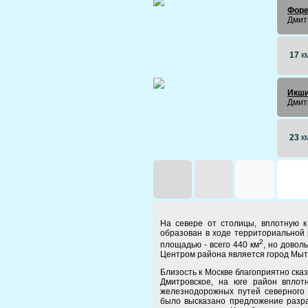
Форе
Дмит
17
к
Икши
Дмит
23
к
На севере от столицы, вплотную 
образован в ходе территориальной
2
площадью - всего 440 км
, но довол
Центром района является город Мыт
Близость к Москве благоприятно ска
Дмитровское, на юге район впло
железнодорожных путей северного 
было высказано предложение разра