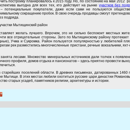
нчить постройку планировалось к 2015 году. Но, по состоянию на май 2012 
рспектива выгодна для всех тех, кто действует на рынке
участков без под
ь – потенциальные покупатели, даже если сами не пользуются обществ
нимальному сокращению пробок. В свою очередь продавцы смогут претендов
ез подряда.
ставляет желать лучшего. Впрочем, это не сильно беспокоит местных жите
очти все отрицательные стороны. Зато по Мытищинскому району протекает 
одные), Учма и Сукромка. Район пользуется популярностью у любителей пл
ерегам рек разместились многочисленные пристани, речные вокзальчики, яхт
занята лесами. Множество минеральных источников дали толчок к появлен
чного профиля, домов отдыха и пансионатов – здесь приятно провести вых
лечиться.
 старейших поселений области. В древних письменах, датированных 1460 г
е Мытище. В этих местах любили охотиться русские цари династии Романов
тво старых усадеб, памятников религии, архитектуры и истории.