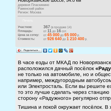
Новорязанское шоссе, 54.0 км
деревня Пласкинино
Раменский район
Регион: Москва
Печать
367
Участков:
(в продаже 14)
11
16
Площадь:
от
до
сот.
45 000
65 000
Цена за сотку:
от
до
р.
926 640
1 210 400
Стоимость:
от
до
р.
Поделиться…
В часе езды от МКАД по Новорязанс
расположился дачный посёлок
«Рад
не только на автомобиле, но и обще
например, междугородным автобусом
или Электросталь. Если вы решите ех
то это лучше сделать через станцию 
сторону «Радужного» регулярно отп
Тишина и покой окружает посёлок. 