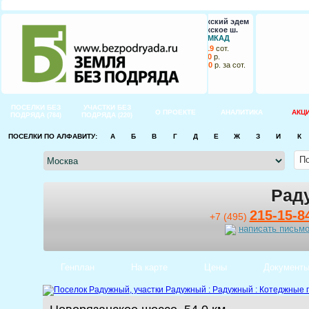
Новорижский эдем
Новорижское ш.
74 км от МКАД
от
10
до
19
сот.
от
135 000
р.
до
175 500
р. за сот.
ПОСЕЛКИ БЕЗ
УЧАСТКИ БЕЗ
О ПРОЕКТЕ
АНАЛИТИКА
АКЦ
ПОДРЯДА
ПОДРЯДА
(784)
(220)
ПОСЕЛКИ ПО АЛФАВИТУ:
А
Б
В
Г
Д
Е
Ж
З
И
К
Рад
215-15-8
+7 (495)
написать письм
Генплан
На карте
Цены
Документ